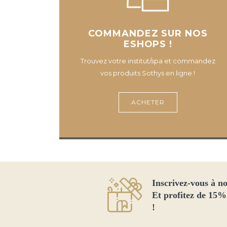
COMMANDEZ SUR NOS
ESHOPS !
Trouvez votre institut/spa et commandez
vos produits Sothys en ligne !
ACHETER
Inscrivez-vous à no
Et profitez de 15%
!