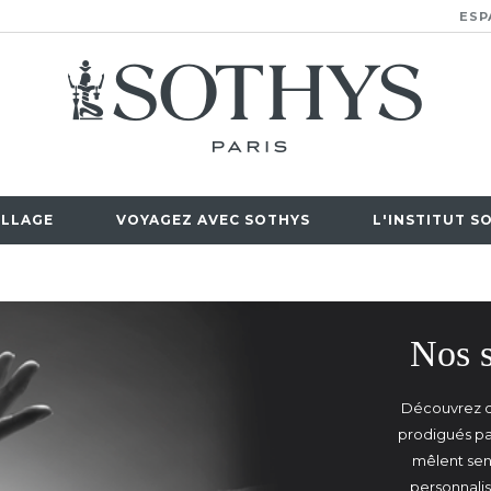
ESP
LLAGE
VOYAGEZ AVEC SOTHYS
L'INSTITUT S
Nos s
Découvrez d
prodigués pa
mêlent sens
personnali