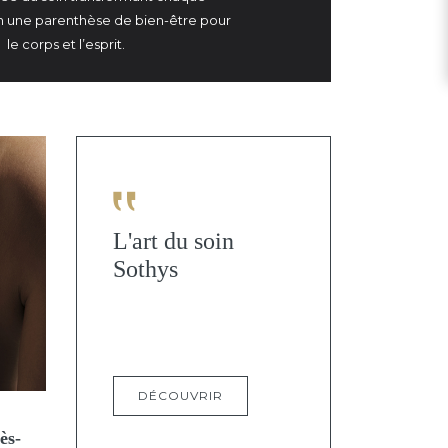
 une parenthèse de bien-être pour
le corps et l’esprit.
L'art du soin
Sothys
DÉCOUVRIR
ès-