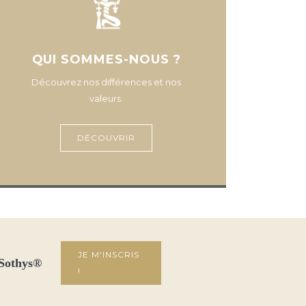
QUI SOMMES-NOUS ?
Découvrez nos différences et nos
valeurs.
DÉCOUVRIR
JE M'INSCRIS
 Sothys®
!