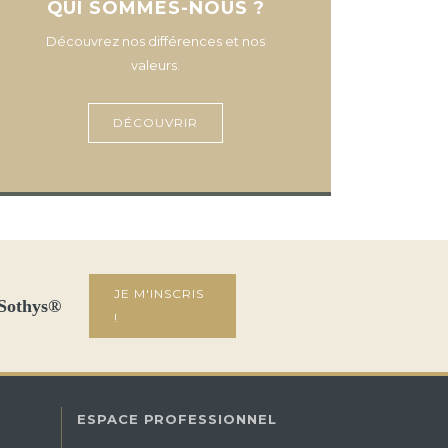
QUI SOMMES-NOUS ?
Découvrez nos différences et nos
valeurs.
DÉCOUVRIR
JE M'INSCRIS
 Sothys®
!
ESPACE PROFESSIONNEL