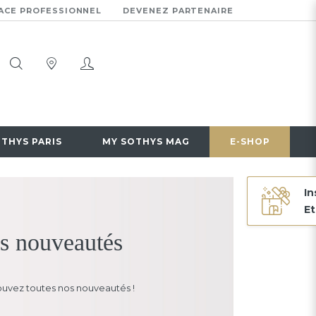
ACE PROFESSIONNEL
DEVENEZ PARTENAIRE
OTHYS PARIS
MY SOTHYS MAG
E-SHOP
In
Et
s nouveautés
uvez toutes nos nouveautés !