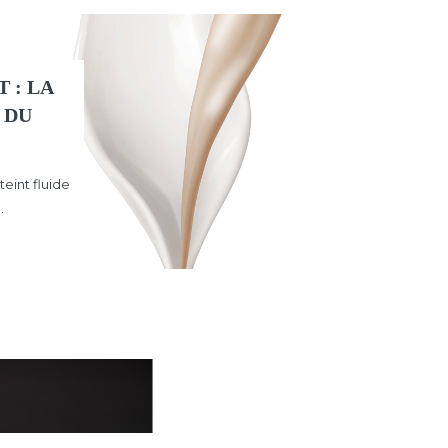
 : LA
 DU
eint fluide
.