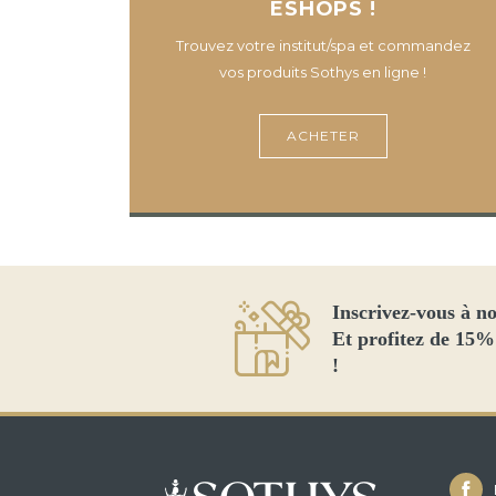
ESHOPS !
Trouvez votre institut/spa et commandez
vos produits Sothys en ligne !
ACHETER
Inscrivez-vous à no
Et profitez de 15%
!