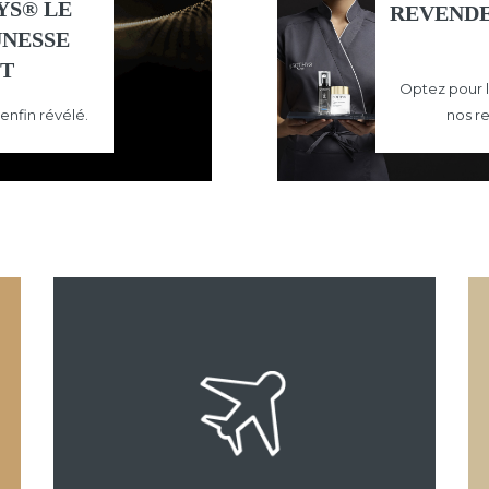
YS® LE
REVENDE
UNESSE
NT
Optez pour l
 enfin révélé.
nos r