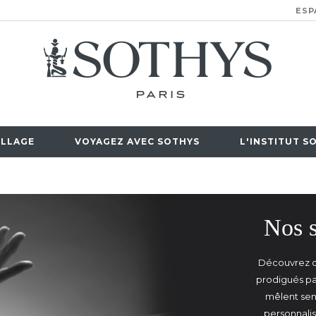
ESP
LLAGE
VOYAGEZ AVEC SOTHYS
L'INSTITUT S
Nos s
Découvrez d
prodigués pa
mêlent sens
personnali