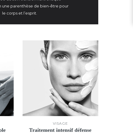
 une parenthèse de bien-être pour
le corps et l’esprit.
VISAGE
ble
Traitement intensif défense