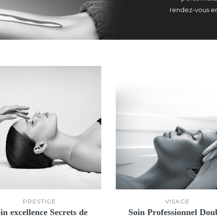
rendez-vous en
PRESTIGE
VISAGE
in excellence Secrets de
Soin Professionnel Dou