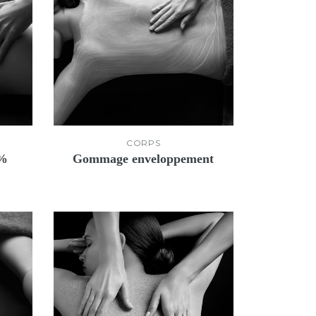
CORPS
0%
Gommage enveloppement