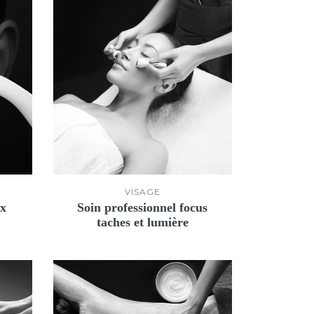
VISAGE
ux
Soin professionnel focus
taches et lumière