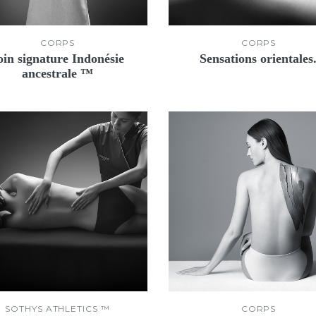
CORPS
CORPS
oin signature Indonésie
Sensations orientales
ancestrale ™
SOTHYS ATHLETICS ™
CORPS