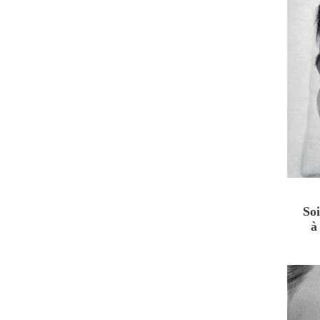
Soi
à