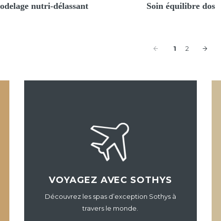
delage nutri-délassant
Soin équilibre dos
1
2
VOYAGEZ AVEC SOTHYS
Découvrez les spas d’exception Sothys à
travers le monde.