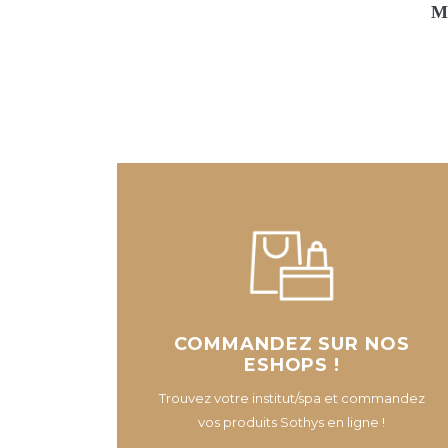
Mo
COMMANDEZ SUR NOS
ESHOPS !
Trouvez votre institut/spa et commandez
vos produits Sothys en ligne !