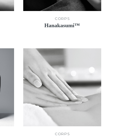
CORPS
.
Hanakasumi™
CORPS