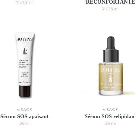
RÉCONFORTANTE
7 x 1,5 ml
7 x 1,5 ml
VISAGE
VISAGE
Sérum SOS apaisant
Sérum SOS relipidan
30ml
30 ml