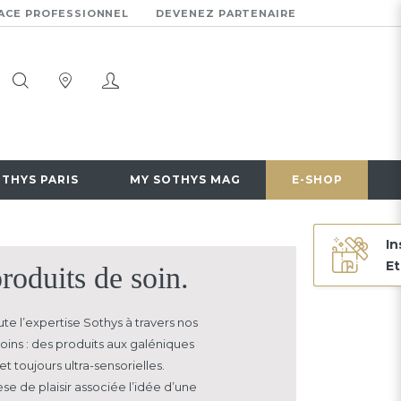
ACE PROFESSIONNEL
DEVENEZ PARTENAIRE
OTHYS PARIS
MY SOTHYS MAG
E-SHOP
In
Et
roduits de soin.
te l’expertise Sothys à travers nos
oins : des produits aux galéniques
et toujours ultra-sensorielles.
se de plaisir associée
l’idée d’une