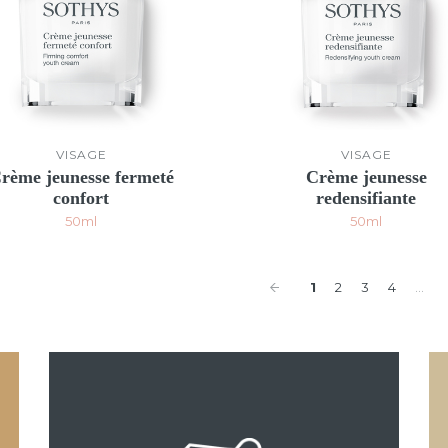
VISAGE
VISAGE
rème jeunesse fermeté
Crème jeunesse
confort
redensifiante
50ml
50ml
1
2
3
4
...