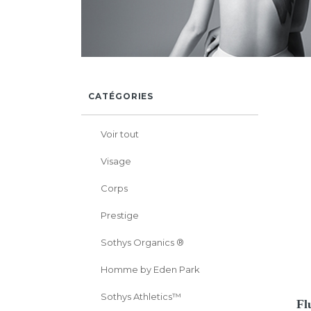
CATÉGORIES
Voir tout
Visage
Corps
Prestige
Sothys Organics ®
Homme by Eden Park
Sothys Athletics™
Fl