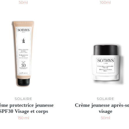
50ml
100ml
SOLAIRE
SOLAIRE
ème protectrice jeunesse
Crème jeunesse après-so
SPF30 Visage et corps
visage
150 ml
50ml