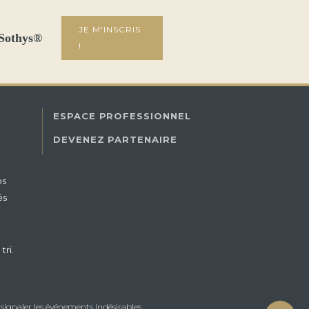
JE M'INSCRIS
 Sothys®
!
ESPACE PROFESSIONNEL
DEVENEZ PARTENAIRE
os
és
tri.
ignaler les événements indésirables