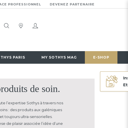
ACE PROFESSIONNEL
DEVENEZ PARTENAIRE
OTHYS PARIS
MY SOTHYS MAG
E-SHOP
In
Et
roduits de soin.
te l’expertise Sothys à travers nos
oins : des produits aux galéniques
et toujours ultra-sensorielles.
se de plaisir associée
l’idée d’une