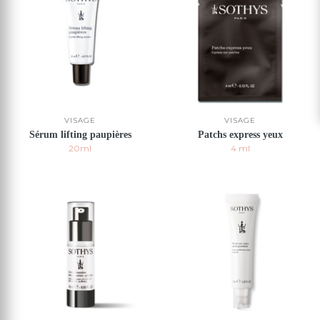
VISAGE
VISAGE
Sérum lifting paupières
Patchs express yeux
20ml
4 ml