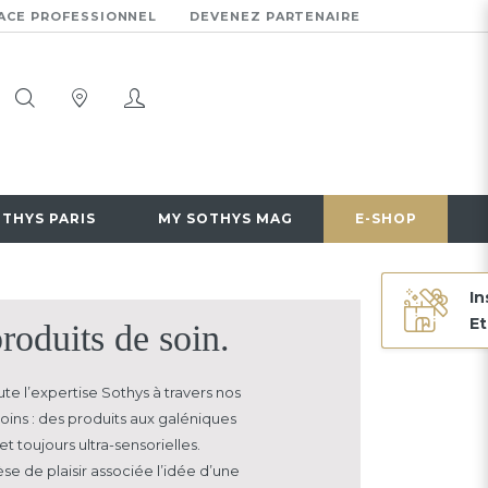
ACE PROFESSIONNEL
DEVENEZ PARTENAIRE
OTHYS PARIS
MY SOTHYS MAG
E-SHOP
In
Et
roduits de soin.
te l’expertise Sothys à travers nos
oins : des produits aux galéniques
et toujours ultra-sensorielles.
se de plaisir associée
l’idée d’une