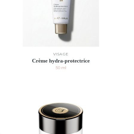
VISAGE
s
Crème hydra-protectrice
50 ml