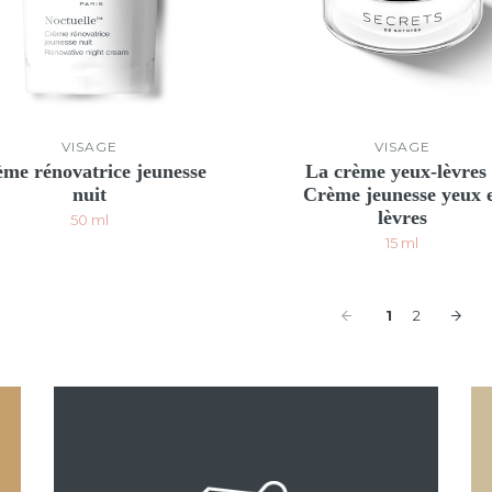
VISAGE
VISAGE
me rénovatrice jeunesse
La crème yeux-lèvres 
nuit
Crème jeunesse yeux 
lèvres
50 ml
15 ml
1
2