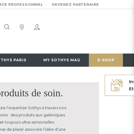
ACE PROFESSIONNEL
DEVENEZ PARTENAIRE
OTHYS PARIS
MY SOTHYS MAG
E-SHOP
In
Et
roduits de soin.
te l’expertise Sothys à travers nos
oins : des produits aux galéniques
et toujours ultra-sensorielles.
se de plaisir associée
l’idée d’une